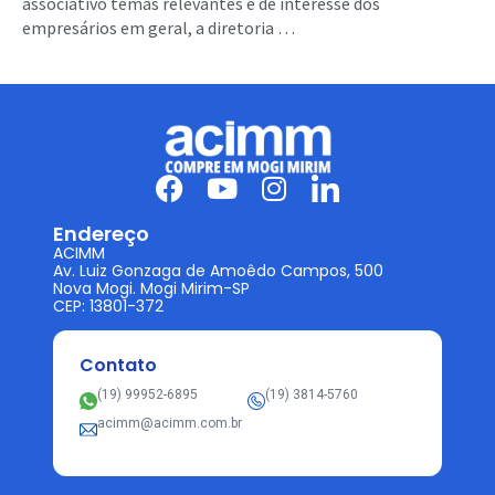
associativo temas relevantes e de interesse dos
empresários em geral, a diretoria …
Endereço
ACIMM
Av. Luiz Gonzaga de Amoêdo Campos, 500
Nova Mogi. Mogi Mirim-SP
CEP: 13801-372
Contato
(19) 99952-6895
(19) 3814-5760
acimm@acimm.com.br